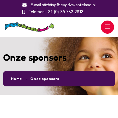
E-mail
stichting@jeugdvakantieland.nl
Telefoon
+31 (0) 85 782 2818
Onze sponsors
Alles
Partners
Home
Onze sponsors
Jeugdvakantieland
Sponsors
Jeugdvakantieland