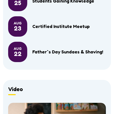
Students Gaining Knowledge
25
AUG
Certified Institute Meetup
23
AUG
Father`s Day Sundaes & Shaving!
22
Video