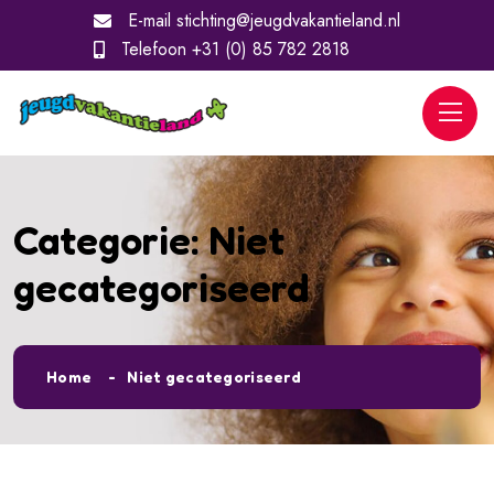
E-mail
stichting@jeugdvakantieland.nl
Telefoon
+31 (0) 85 782 2818
Categorie:
Niet
gecategoriseerd
Home
Niet gecategoriseerd